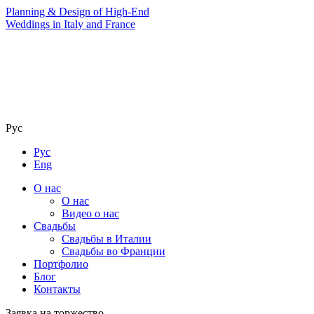
Planning & Design of High-End
Weddings in Italy and France
Рус
Рус
Eng
О нас
О нас
Видео о нас
Свадьбы
Свадьбы в Италии
Свадьбы во Франции
Портфолио
Блог
Контакты
Заявка на торжество